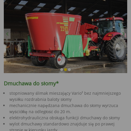
Previous
Next
Dmuchawa do słomy*
stopniowany ślimak mieszający Vario² bez najmniejszego
wysiłku rozdrabnia baloty słomy
mechanicznie napędzana dmuchawa do słomy wyrzuca
wyściółkę na odległość do 20 m.
elektrohydrauliczna obsługa funkcji dmuchawy do słomy
wylot dmuchawy standardowo znajduje się po prawej
stronie w kierunku jazdy