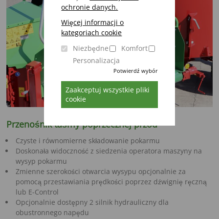
ochronie danych.
Więcej informacji o
kategoriach cookie
Niezbędne
Komfort
Personalizacja
Potwierdź wybór
Zaakceptuj wszystkie pliki
cookie
Przenośnik taśmy poprzecznej przód
Czyste i równomierne składowanie pokarmu
Doskonała widoczność z siedzenia operatora maszyny na
wysyp pokarmu
Zmienne szerokości otwarcia wysypu opcjonalnie za
pomocą przestawiania prędkości poprzez dźwignię ręczną
lub E-Control
Opcjonalnie dostępny 2 silnik hydrauliczny dla
obustronnego napędu