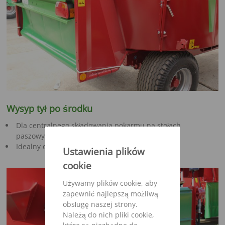
Wysyp tył po środku
Dla centralnego składowania pokarmu na stołach
paszowych
Idealny do dozowania premiksów w silosach
Ustawienia plików
cookie
Używamy plików cookie, aby
zapewnić najlepszą możliwą
obsługę naszej strony.
Należą do nich pliki cookie,