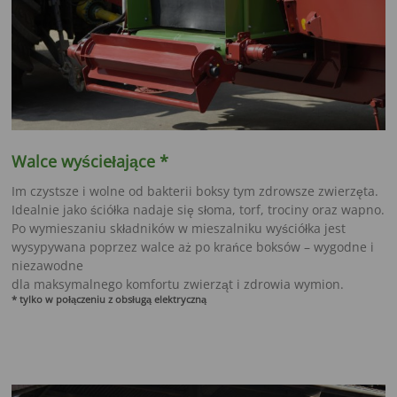
Walce wyściełające *
Im czystsze i wolne od bakterii boksy tym zdrowsze zwierzęta.
Idealnie jako ściółka nadaje się słoma, torf, trociny oraz wapno.
Po wymieszaniu składników w mieszalniku wyściółka jest
wysypywana poprzez walce aż po krańce boksów – wygodne i
niezawodne
dla maksymalnego komfortu zwierząt i zdrowia wymion.
* tylko w połączeniu z obsługą elektryczną