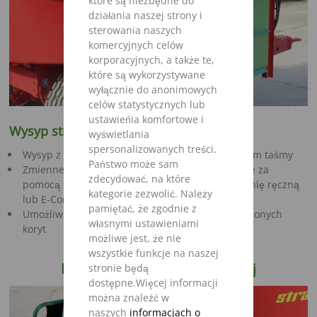
które są niezbędne do
działania naszej strony i
sterowania naszych
komercyjnych celów
korporacyjnych, a także te,
które są wykorzystywane
wyłącznie do anonimowych
celów statystycznych lub
ustawieńia komfortowe i
Wysyp stronny z przedłużeniem taśmy
wyświetlania
spersonalizowanych treści.
Wysyp z hydraulicznie odchylanym przedłużeniem taśmy
Państwo może sam
Zmienne szerokości otwarcia wysypu opcjonalnie za
zdecydować, na które
pomocą przestawiania prędkości poprzez dźwignię ręczną
kategorie zezwolić. Należy
lub E-Control
pamiętać, że zgodnie z
Umożliwia to dozowanie pokarmu do wyżej położonych
własnymi ustawieniami
koryt
możliwe jest, że nie
wszystkie funkcje na naszej
Przenośnik taśmy poprzecznej
stronie będą
dostępne.Więcej informacji
można znaleźć w
naszych
informacjach o