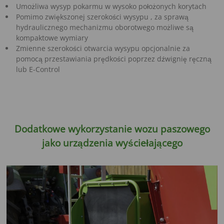
Umożliwa wysyp pokarmu w wysoko położonych korytach
Pomimo zwiększonej szerokości wysypu , za sprawą
hydraulicznego mechanizmu oborotwego możliwe są
kompaktowe wymiary
Zmienne szerokości otwarcia wysypu opcjonalnie za
pomocą przestawiania prędkości poprzez dźwignię ręczną
lub E-Control
Dodatkowe wykorzystanie wozu paszowego
jako urządzenia wyściełającego