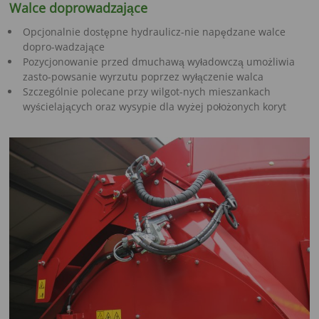
Walce doprowadzające
Opcjonalnie dostępne hydraulicz-nie napędzane walce
dopro-wadzające
Pozycjonowanie przed dmuchawą wyładowczą umożliwia
zasto-powsanie wyrzutu poprzez wyłączenie walca
Szczególnie polecane przy wilgot-nych mieszankach
wyścielających oraz wysypie dla wyżej położonych koryt