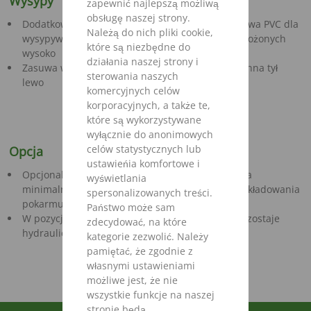
Wysypy
zapewnić najlepszą możliwą
obsługę naszej strony.
Dodatkowo dostępna opcjonalnie taśma wysy powa PVC dla
Należą do nich pliki cookie,
wysypywania pokarmu na stołach paszowych położonych
które są niezbędne do
wysoko
działania naszej strony i
Zasuwa wysypu stronna przód prawo i / lub stronna tył
sterowania naszych
lewo
komercyjnych celów
korporacyjnych, a także te,
które są wykorzystywane
wyłącznie do anonimowych
celów statystycznych lub
Opcja
ustawieńia komfortowe i
Opcjonalnie dostępny przenośnik poprzeczny dla
wyświetlania
minimalnej szerokości transportowej , pomimo składowania
spersonalizowanych treści.
pokarmu w odległości od maszyny
Państwo może sam
W pozycji transportowej przenośnik poprzeczny zostaje
zdecydować, na które
hydraulicznie schowany pod mieszalnik
kategorie zezwolić. Należy
pamiętać, że zgodnie z
własnymi ustawieniami
możliwe jest, że nie
wszystkie funkcje na naszej
stronie będą