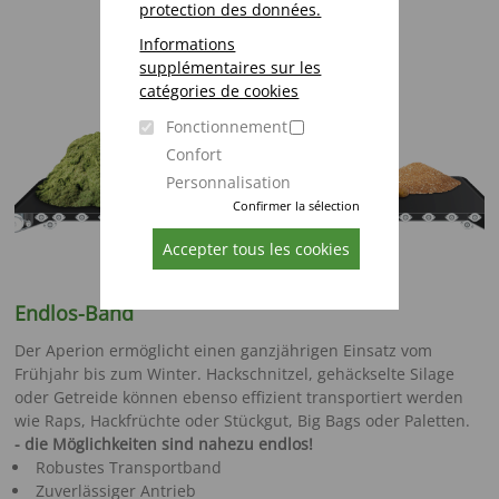
protection des données.
Informations
supplémentaires sur les
catégories de cookies
Fonctionnement
Confort
Personnalisation
Confirmer la sélection
Accepter tous les cookies
Endlos-Band
Der Aperion ermöglicht einen ganzjährigen Einsatz vom
Frühjahr bis zum Winter. Hackschnitzel, gehäckselte Silage
oder Getreide können ebenso effizient transportiert werden
wie Raps, Hackfrüchte oder Stückgut, Big Bags oder Paletten.
- die Möglichkeiten sind nahezu endlos!
Robustes Transportband
Zuverlässiger Antrieb