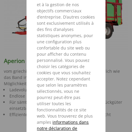
et à la gestion de nos
objectifs commerciaux
d’entreprise. D’autres cookies
sont exclusivement utilisés à
des fins d’analyses
statistiques anonymes, pour
une configuration plus
confortable du site web ou
pour afficher du contenu
Aperion
personnalisé. Vous pouvez
choisir les catégories de
vom griechischen ,,apeiros" für unendlich - unendlich wie
cookies que vous souhaitez
das Band im Strautmann Rolbandwagen und die
accepter. Notez cependant
Möglichkeiten, die der Aperion bietet.
que selon les paramètres
Ladevolumen 28-52 m²
sélectionnés, vous ne
Endlose Möglichkeiten
pourrez peut-être pas
Für sämtliche landwirtschaftliche Schütt- und Stückgüter
utiliser toutes les
einsetzbar
fonctionnalités de ce site
Effizienter Transport mit bis zu 34 t Gesamtgewicht
web. Vous trouverez de plus
amples
informations dans
notre déclaration de