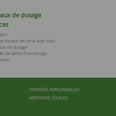
aux de dosage
ces
tion
e doseur de série avec trois
aux de dosage
és de dents d'arrachage
sives
FUSSBEREICH 3
DONNÉES PERSONNELLES
MENTIONS LÉGALES