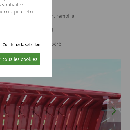
 matière
s souhaitez
ue le compartiment de
ourrez peut-être
ement est complètement rempli à
ère, la paroi avant pivote
atiquement vers l'avant
lume de chargement
émentaire de 5 m³ est libéré
Confirmer la sélection
 tous les cookies
Next