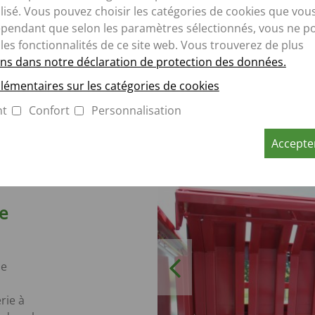
de la
isé. Vous pouvez choisir les catégories de cookies que vou
Lorsq
ependant que selon les paramètres sélectionnés, vous ne p
charg
 les fonctionnalités de ce site web. Vous trouverez de plus
l'arri
ns dans notre déclaration de protection des données.
autom
lémentaires sur les catégories de cookies
Un vo
suppl
nt
Confort
Personnalisation
Accepter
e
Previous
le
rie à