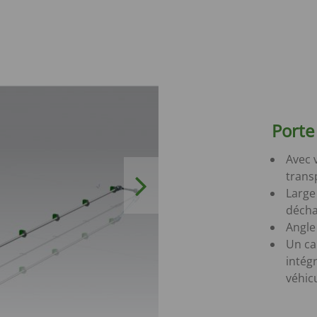
Porte 
Avec 
trans
Next
Large
décha
Angle
Un ca
intégr
véhic