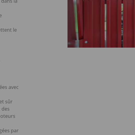
 dans la
e
ttent le
ées avec
et sûr
 des
moteurs
gées par