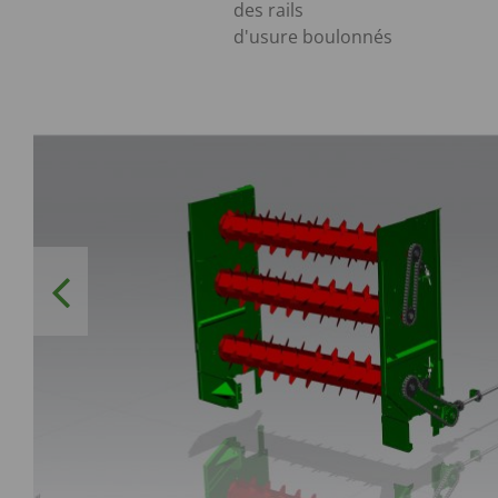
des rails
d'usure boulonnés
Previous