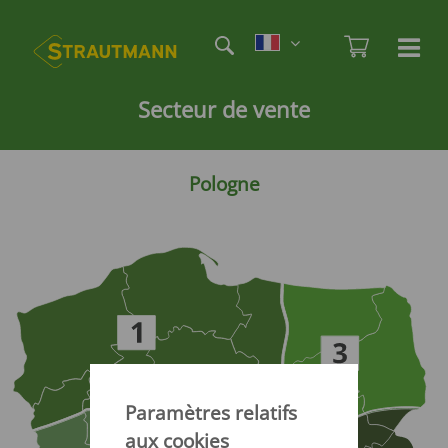
Skip
Etag
to
Admi
Ha
Haupt
main
öf
content
/
Secteur de vente
sc
Pologne
Paramètres relatifs
aux cookies