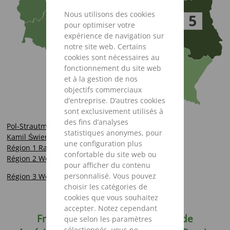
Nous utilisons des cookies
pour optimiser votre
expérience de navigation sur
notre site web. Certains
cookies sont nécessaires au
fonctionnement du site web
et à la gestion de nos
objectifs commerciaux
d’entreprise. D’autres cookies
sont exclusivement utilisés à
des fins d’analyses
Pol-Strautmann Sp. z o.o.
statistiques anonymes, pour
Kamil Świerkowski
une configuration plus
Région 1 Radosław Wojtkowiak
confortable du site web ou
Région 2 Wojciech Fiertek
pour afficher du contenu
personnalisé. Vous pouvez
Région 3 Wojciech Baj
choisir les catégories de
cookies que vous souhaitez
accepter. Notez cependant
France
Partout dans le monde
que selon les paramètres
sélectionnés, vous ne