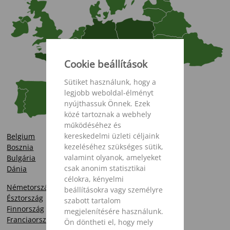
Cookie beállítások
Sütiket használunk, hogy a
legjobb weboldal-élményt
nyújthassuk Önnek. Ezek
közé tartoznak a webhely
működéséhez és
kereskedelmi üzleti céljaink
Belgium
kezeléséhez szükséges sütik,
Bosznia
valamint olyanok, amelyeket
Bulgária
csak anonim statisztikai
Dánia
célokra, kényelmi
Németország
beállításokra vagy személyre
Észtország
szabott tartalom
Finnország
megjelenítésére használunk.
Franciaország
Ön döntheti el, hogy mely