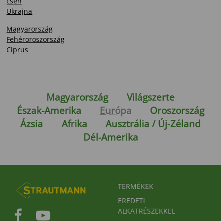
cseh
Ukrajna
Magyarország
Fehéroroszország
Ciprus
Magyarország
Világszerte
Észak-Amerika
Európa
Oroszország
Ázsia
Afrika
Ausztrália / Új-Zéland
Dél-Amerika
FUSSBEREICHSMENÜ
TERMÉKEK
EREDETI
ALKATRÉSZEKKEL