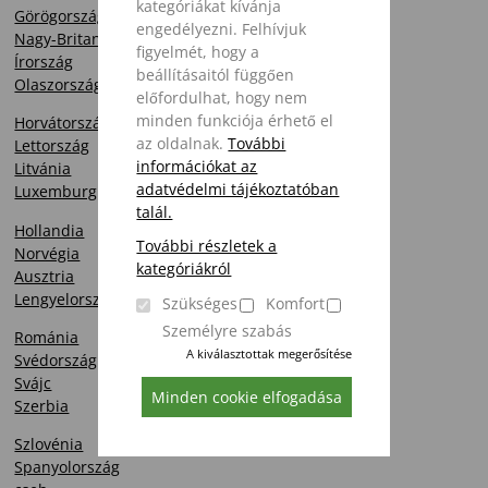
kategóriákat kívánja
Görögország
engedélyezni. Felhívjuk
Nagy-Britannia
figyelmét, hogy a
Írország
beállításaitól függően
Olaszország
előfordulhat, hogy nem
minden funkciója érhető el
Horvátország
az oldalnak.
További
Lettország
információkat az
Litvánia
adatvédelmi tájékoztatóban
Luxemburg
talál.
Hollandia
További részletek a
Norvégia
kategóriákról
Ausztria
Lengyelország
Szükséges
Komfort
Személyre szabás
Románia
A kiválasztottak megerősítése
Svédország
Svájc
Minden cookie elfogadása
Szerbia
Szlovénia
Spanyolország