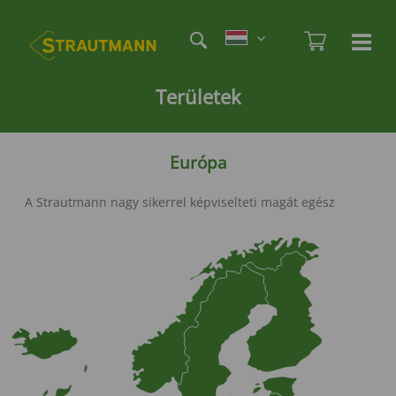
Skip
Etag
to
Admi
Ha
Haupt
main
öf
content
/
Területek
sc
Európa
A Strautmann nagy sikerrel képviselteti magát egész