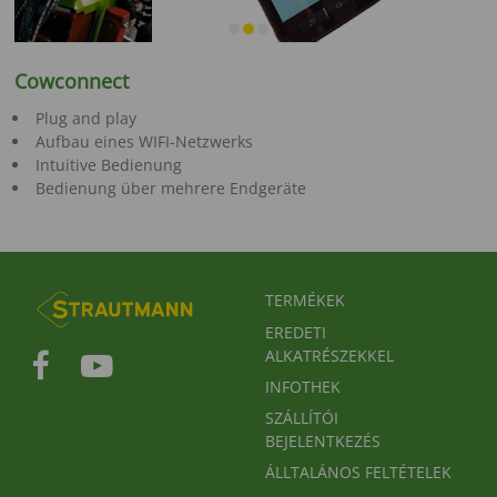
Cowconnect
Plug and play
Aufbau eines WIFI-Netzwerks
Intuitive Bedienung
Bedienung über mehrere Endgeräte
FUSSBEREICHSMENÜ
TERMÉKEK
EREDETI
ALKATRÉSZEKKEL
INFOTHEK
SZÁLLÍTÓI
BEJELENTKEZÉS
ÁLLTALÁNOS FELTÉTELEK