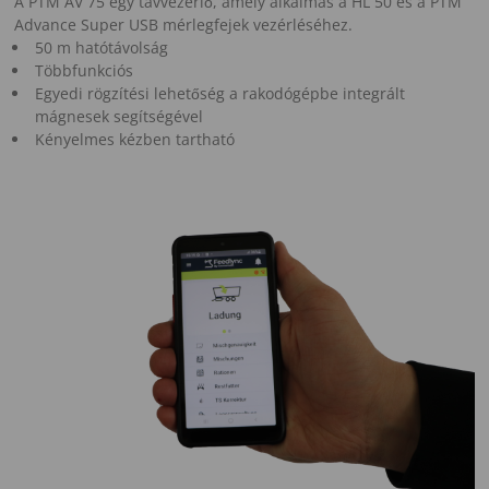
A PTM AV 75 egy távvezérlő, amely alkalmas a HL 50 és a PTM
Advance Super USB mérlegfejek vezérléséhez.
50 m hatótávolság
Többfunkciós
Egyedi rögzítési lehetőség a rakodógépbe integrált
mágnesek segítségével
Kényelmes kézben tartható