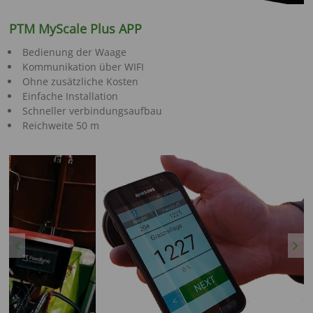
PTM MyScale Plus APP
Bedienung der Waage
Kommunikation über WIFI
Ohne zusätzliche Kosten
Einfache Installation
Schneller verbindungsaufbau
Reichweite 50 m
Previous
Next