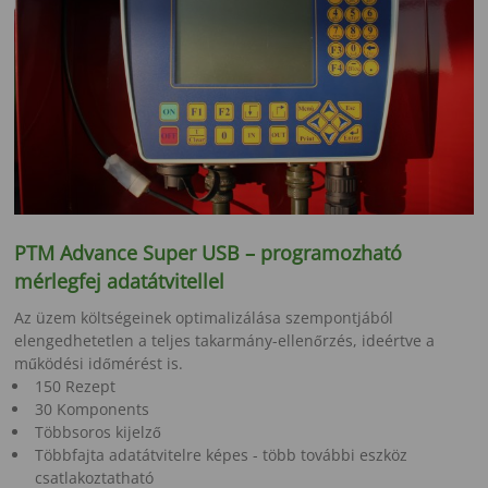
PTM Advance Super USB – programozható
mérlegfej adatátvitellel
Az üzem költségeinek optimalizálása szempontjából
elengedhetetlen a teljes takarmány-ellenőrzés, ideértve a
működési időmérést is.
150 Rezept
30 Komponents
Többsoros kijelző
Többfajta adatátvitelre képes - több további eszköz
csatlakoztatható