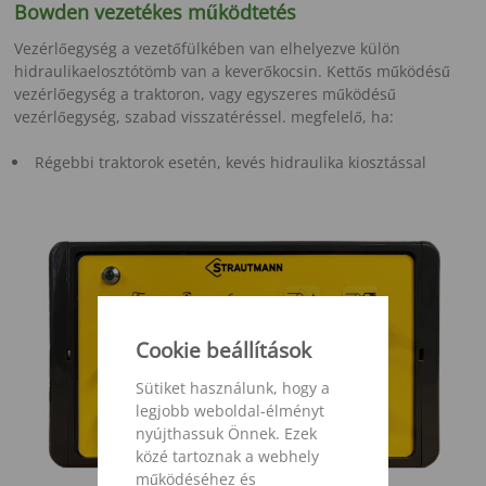
Bowden vezetékes működtetés
Vezérlőegység a vezetőfülkében van elhelyezve külön
hidraulikaelosztótömb van a keverőkocsin. Kettős működésű
vezérlőegység a traktoron, vagy egyszeres működésű
vezérlőegység, szabad visszatéréssel. megfelelő, ha:
Régebbi traktorok esetén, kevés hidraulika kiosztással
Cookie beállítások
Sütiket használunk, hogy a
legjobb weboldal-élményt
nyújthassuk Önnek. Ezek
közé tartoznak a webhely
működéséhez és