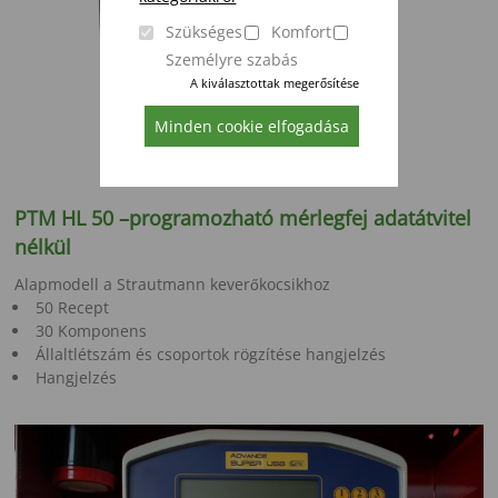
Szükséges
Komfort
Személyre szabás
A kiválasztottak megerősítése
Minden cookie elfogadása
PTM HL 50 –programozható mérlegfej adatátvitel
nélkül
Alapmodell a Strautmann keverőkocsikhoz
50 Recept
30 Komponens
Állaltlétszám és csoportok rögzítése hangjelzés
Hangjelzés