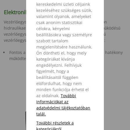
kereskedelmi üzleti céljaink
kezeléséhez szükséges sütik,
Elektronikus vezérlés
valamint olyanok, amelyeket
Vezérlőegység a vezetőfülkében van elhelyezve külön
csak anonim statisztikai
hidraulikaelosztótömb van a keverőkocsin. Kettős működésű
célokra, kényelmi
vezérlőegység a traktoron, vagy egyszeres működésű
beállításokra vagy személyre
vezérlőegység, szabad visszatéréssel. megfelelő, ha:
szabott tartalom
megjelenítésére használunk.
Fontos a kényelmes, egyszerű vezérlés és pontos hatékony
Ön döntheti el, hogy mely
működtetés
kategóriákat kívánja
engedélyezni. Felhívjuk
figyelmét, hogy a
beállításaitól függően
előfordulhat, hogy nem
minden funkciója érhető el
Mérlegrendszerek
az oldalnak.
További
információkat az
adatvédelmi tájékoztatóban
talál.
További részletek a
kategóriákról